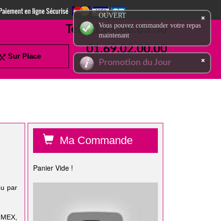
OUVERT
Vous pouvez commander votre repas
Tel:
01.69.06.63.30
maintenant
01.69.02.00.00
Sur Place
Promotion du Jour
Ma Commande
Panier Vide !
ou par
 MEX,