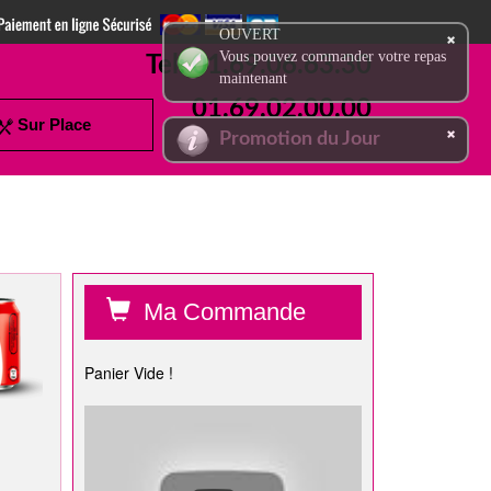
OUVERT
Vous pouvez commander votre repas
Tel:
01.69.06.63.30
maintenant
01.69.02.00.00
Sur Place
Promotion du Jour
Ma Commande
Panier Vide !